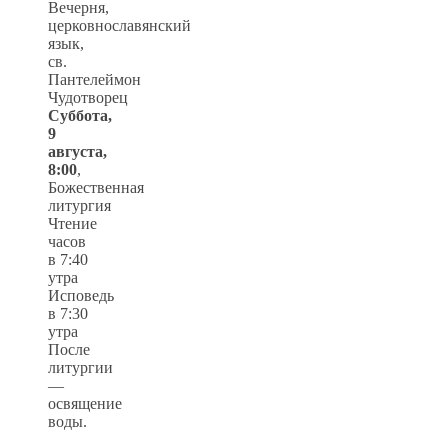
Вечерня,
церковнославянский
язык,
св.
Пантелеймон
Чудотворец
Суббота,
9
августа,
8:00
,
Божественная
литургия
Чтение
часов
в 7:40
утра
Исповедь
в 7:30
утра
После
литургии
—
освящение
воды.