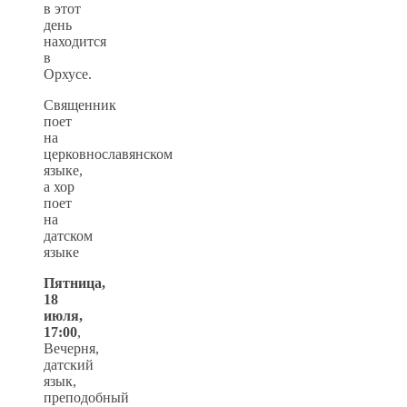
в этот
день
находится
в
Орхусе.
Священник
поет
на
церковнославянском
языке,
а хор
поет
на
датском
языке
Пятница,
18
июля,
17:00
,
Вечерня,
датский
язык,
преподобный