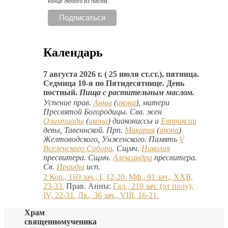
конце любого из писем.
Календарь
7 августа 2026 г. ( 25 июля ст.ст.), пятница.
Седмица 10-я по Пятидесятнице. День
постный.
Пища с растительным маслом.
Успение прав.
Анны
(
икона
), матери
Пресвятой Богородицы. Свв. жен
Олимпиады
(
икона
) диакониссы и
Евпраксии
девы, Тавеннской. Прп.
Макария
(
икона
)
Желтоводского, Унженского. Память
V
Вселенского Собора
. Сщмч.
Николая
пресвитера. Сщмч.
Александра
пресвитера.
Св.
Ираиды
исп.
2 Кор., 169 зач., I, 12-20.
Мф., 91 зач., XXII,
23-33.
Прав. Анны:
Гал., 210 зач. (от полу́),
IV, 22-31.
Лк., 36 зач., VIII, 16-21.
Храм
священномученика