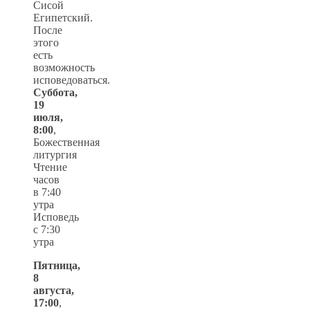
Сисой
Египетский.
После
этого
есть
возможность
исповедоваться.
Суббота,
19
июля,
8:00
,
Божественная
литургия
Чтение
часов
в 7:40
утра
Исповедь
с 7:30
утра
Пятница,
8
августа,
17:00
,