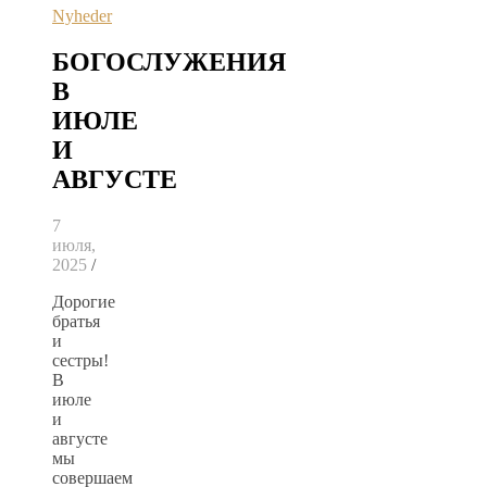
Nyheder
БОГОСЛУЖЕНИЯ
В
ИЮЛЕ
И
АВГУСТЕ
7
июля,
2025
/
Дорогие
братья
и
сестры!
В
июле
и
августе
мы
совершаем