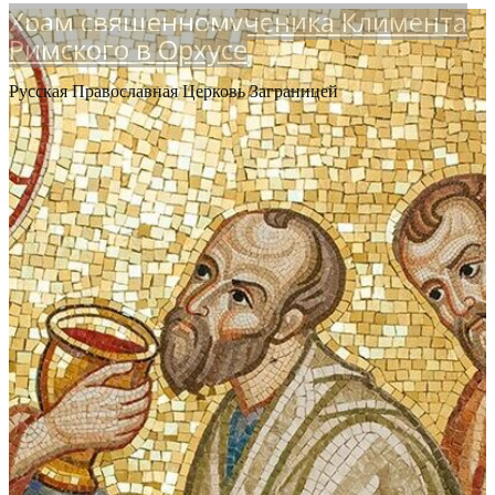
Храм священномученика Климента
Римского в Орхусе
Русская Православная Церковь Заграницей