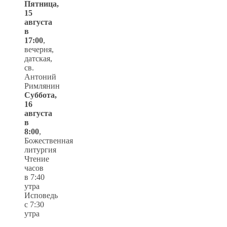
Пятница,
15
августа
в
17:00
,
вечерня,
датская,
св.
Антоний
Римлянин
Суббота,
16
августа
в
8:00
,
Божественная
литургия
Чтение
часов
в 7:40
утра
Исповедь
с 7:30
утра