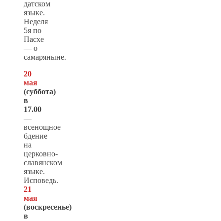
датском
языке.
Неделя
5я по
Пасхе
— о
самаряныне.
20
мая
(суббота)
в
17.00
—
всенощное
бдение
на
церковно-
славянском
языке.
Исповедь.
21
мая
(
воскресенье
)
в