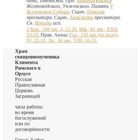
девы, Тавеннской. Прп.
Макария
(
икона
)
Желтоводского, Унженского. Память
V
Вселенского Собора
. Сщмч.
Николая
пресвитера. Сщмч.
Александра
пресвитера.
Св.
Ираиды
исп.
2 Кор., 169 зач., I, 12-20.
Мф., 91 зач., XXII,
23-33.
Прав. Анны:
Гал., 210 зач. (от полу́),
IV, 22-31.
Лк., 36 зач., VIII, 16-21.
Храм
священномученика
Климента
Римского в
Орхусе
Русская
Православная
Церковь
Заграницей
часы работы:
во время
богослужений
или по
договорённости
Город: Aarhus