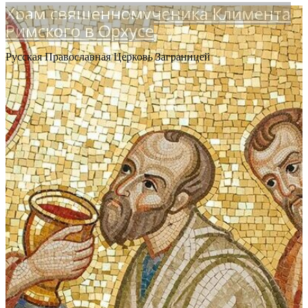
Храм священномученика Климента
Римского в Орхусе
Русская Православная Церковь Заграницей