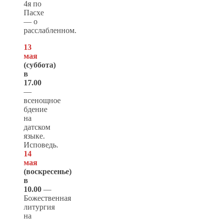
4я по
Пасхе
— о
расслабленном.
13
мая
(суббота)
в
17.00
—
всенощное
бдение
на
датском
языке.
Исповедь.
14
мая
(
воскресенье
)
в
10.00
—
Божественная
литургия
на