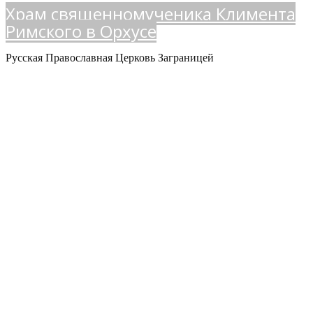
Храм священномученика Климента
Римского в Орхусе
Русская Православная Церковь Заграницей