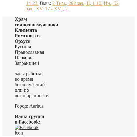
14-23.
Вмч.:
2 Тим., 292 зач., II, 1-10.
Ин., 52
зач., XV, 17 - XVI, 2.
Храм
священномученика
Климента
Римского в
Орхусе
Русская
Православная
Церковь
Заграницей
часы работы:
во время
богослужений
или по
договорённости
Город: Aarhus
Наша группа
в Facebook: