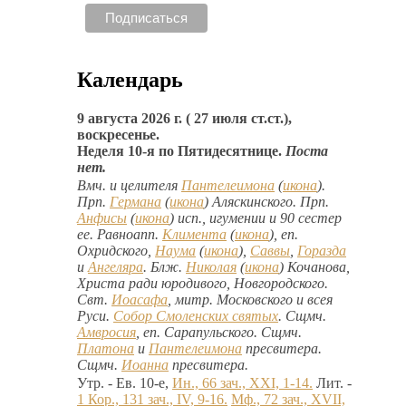
Календарь
9 августа 2026 г. ( 27 июля ст.ст.),
воскресенье.
Неделя 10-я по Пятидесятнице.
Поста
нет.
Вмч. и целителя
Пантелеимона
(
икона
).
Прп.
Германа
(
икона
) Аляскинского. Прп.
Анфисы
(
икона
) исп., игумении и 90 сестер
ее. Равноапп.
Климента
(
икона
), еп.
Охридского,
Наума
(
икона
),
Саввы
,
Горазда
и
Ангеляра
. Блж.
Николая
(
икона
) Кочанова,
Христа ради юродивого, Новгородского.
Свт.
Иоасафа
, митр. Московского и всея
Руси.
Собор Смоленских святых
. Сщмч.
Амвросия
, еп. Сарапульского. Сщмч.
Платона
и
Пантелеимона
пресвитера.
Сщмч.
Иоанна
пресвитера.
Утр. - Ев. 10-е,
Ин., 66 зач., XXI, 1-14.
Лит. -
1 Кор., 131 зач., IV, 9-16.
Мф., 72 зач., XVII,