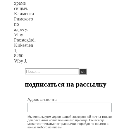
храме
свщмч.
Климента
Римского
по
адресу:
Viby
Præstegård,
Kirkestien
1,
8260
Viby J.
подписаться на рассылку
Адрес эл.почты
Мы используем адрес вашей электронной почты только
для рассылки новостей нашего прихода. Вы всегда
можете отписаться от рассылки, перейдя по ссылке в
конце любого из писем.