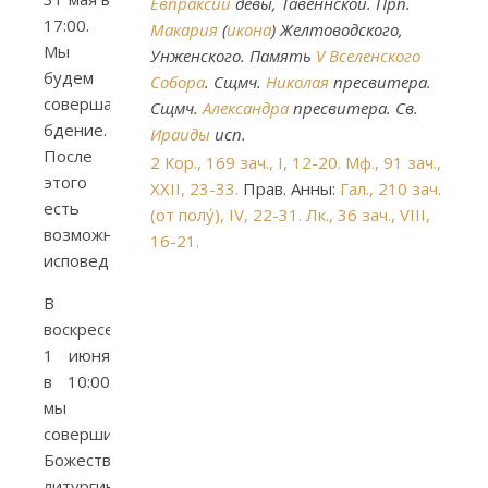
Евпраксии
девы, Тавеннской. Прп.
17:00.
Макария
(
икона
) Желтоводского,
Мы
Унженского. Память
V Вселенского
будем
Собора
. Сщмч.
Николая
пресвитера.
совершать
Сщмч.
Александра
пресвитера. Св.
бдение.
Ираиды
исп.
После
2 Кор., 169 зач., I, 12-20.
Мф., 91 зач.,
этого
XXII, 23-33.
Прав. Анны:
Гал., 210 зач.
есть
(от полу́), IV, 22-31.
Лк., 36 зач., VIII,
возможность
16-21.
исповедаться.
В
воскресенье,
1 июня
в 10:00
мы
совершим
Божественную
литургию.