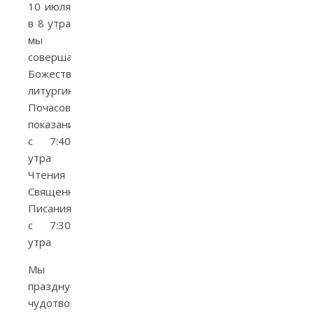
10 июля
в 8 утра
мы
совершаем
Божественную
литургию.
Почасовые
показания
с 7:40
утра
Чтения
Священного
Писания
с 7:30
утра
Мы
празднуем
чудотворную