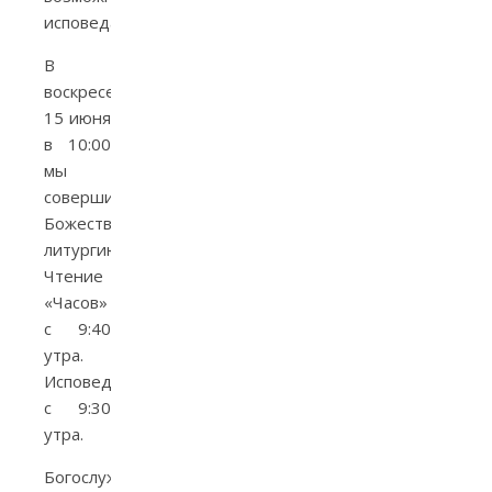
исповедаться.
В
воскресенье,
15 июня
в 10:00
мы
совершим
Божественную
литургию.
Чтение
«Часов»
с 9:40
утра.
Исповедь
с 9:30
утра.
Богослужения