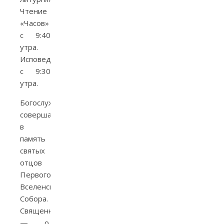
Чтение
«Часов»
с 9:40
утра.
Исповедь
с 9:30
утра.
Богослужения
совершаются
в
память
святых
отцов
Первого
Вселенского
Собора.
Священник
— о.