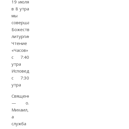
19 июля
в 8 утра
мы
совершаем
Божественную
литургию.
Чтение
«Часов»
с 7:40
утра
Исповедь
с 7:30
утра
Священник
— о.
Михаил,
а
служба