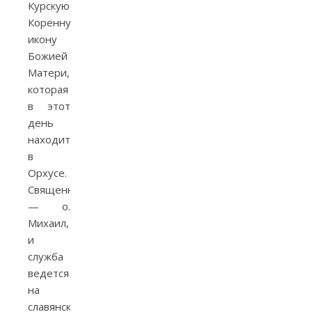
Курскую-
Коренную
икону
Божией
Матери,
которая
в этот
день
находится
в
Орхусе.
Священник
— о.
Михаил,
и
служба
ведется
на
славянском