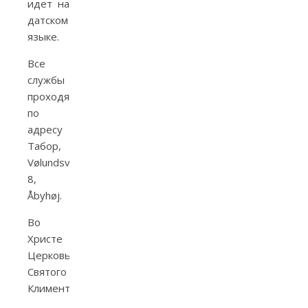
идет на
датском
языке.
Все
службы
проходят
по
адресу
Табор,
Vølundsvej
8,
Åbyhøj.
Во
Христе
Церковь
Святого
Климента