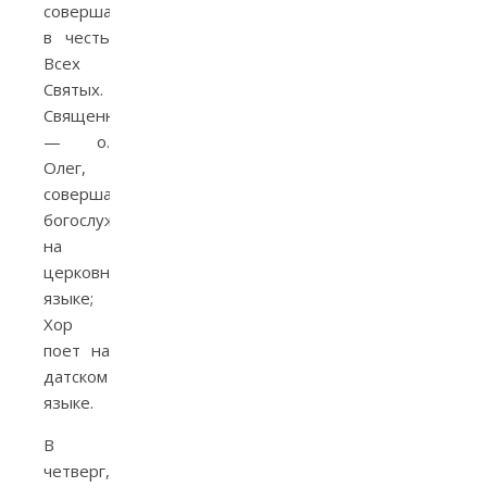
совершаются
в честь
Всех
Святых.
Священник
— о.
Олег,
совершающий
богослужение
на
церковнославянском
языке;
Хор
поет на
датском
языке.
В
четверг,