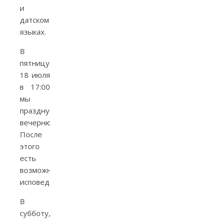
и
датском
языках.
В
пятницу,
18 июля
в 17:00
мы
празднуем
вечерню.
После
этого
есть
возможность
исповедаться.
В
субботу,