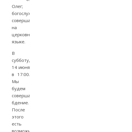
Олег;
богослужение
совершается
на
церковнославянском
языке.
В
субботу,
14 июня
в 17:00.
Мы
будем
совершать
бдение.
После
этого
есть
возможность