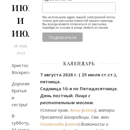
июне
и
Мы используем адрес вашей электронной почты
только для рассылки новостей нашего прихода.
Вы всегда можете отписаться от рассылки,
июле.
перейдя по ссылке в конце любого из писем.
26 мая,
2025
КАЛЕНДАРЬ
Христос
Воскресе!
7 августа 2026 г. ( 25 июля ст.ст.),
пятница.
Дорогие
Седмица 10-я по Пятидесятнице.
братья
День постный.
Пища с
и
растительным маслом.
сестры!
Успение прав.
Анны
(
икона
), матери
В
Пресвятой Богородицы. Свв. жен
субботу,
Олимпиады
(
икона
) диакониссы и
31 мая в