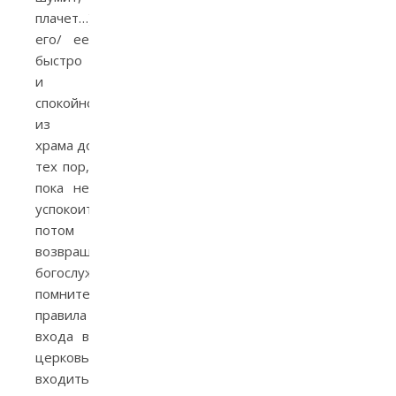
плачет…), выведите
его/ ee
быстро
и
спокойно
из
храма до
тех пор,
пока не
успокоится, а
потом
возвращайтесь к
богослужению. Но
помните
правила
входа в
церковь: не стоит
входить