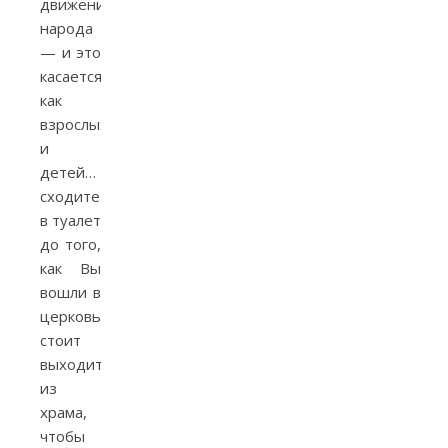
движение
народа
— и это
касается
как
взрослых, так
и
детей… Пожалуйста,
сходите
в туалет
до того,
как Вы
вошли в
церковь. Не
стоит
выходить
из
храма,
чтобы