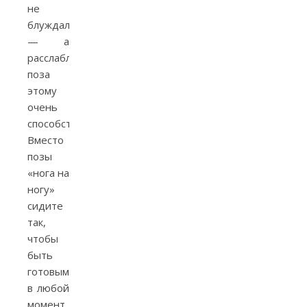
не
блуждали
— а
расслабленная
поза
этому
очень
способствует.
Вместо
позы
«нога на
ногу»
сидите
так,
чтобы
быть
готовым
в любой
момент