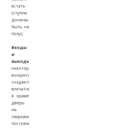
встать
(ступни
должны
быть на
полу).
Входы
и
выходы.
В
некоторые
воскресенья
создается
впечатление, что
в храме
дверь
не
закрывается. Идет
постоянное