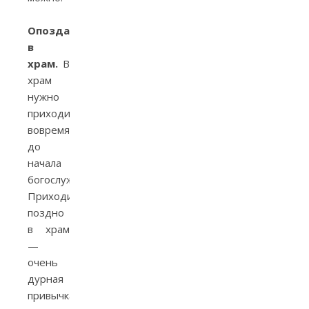
Опоздание
в
храм.
В
храм
нужно
приходить
вовремя,
до
начала
богослужения.
Приходить
поздно
в храм
—
очень
дурная
привычка.