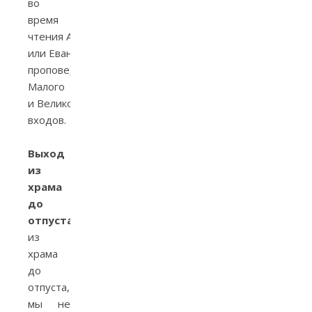
во
время
чтения Апостола
или Евангелия,
проповеди,
Малого
и Великого
входов.
Выход
из
храма
до
отпуста.
Уходя
из
храма
до
отпуста,
мы не