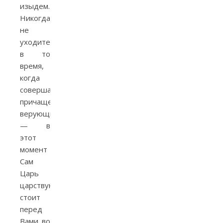
изыдем…»).
Никогда
не
уходите
в то
время,
когда
совершается
причащение
верующих
— в
этот
момент
Сам
Царь
царствующих
стоит
перед
Вами во