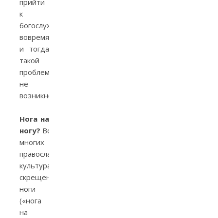
прийти
к
богослужению
вовремя,
и тогда
такой
проблемы
не
возникнет.
Нога на
ногу?
Во
многих
православных
культурах
скрещенные
ноги
(«нога
на