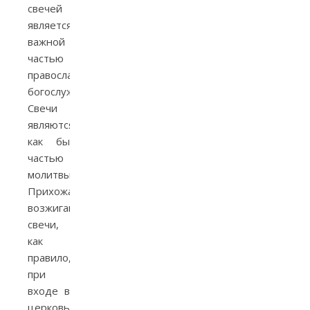
свечей
является
важной
частью
православного
богослужения.
Свечи
являются
как бы
частью
молитвы.
Прихожане
возжигают
свечи,
как
правило,
при
входе в
церковь