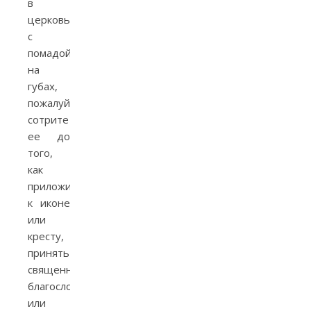
в
церковь
с
помадой
на
губах,
пожалуйста,
сотрите
ее до
того,
как
приложиться
к иконе
или
кресту,
принять
священническое
благословение
или