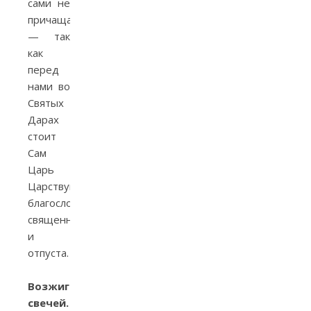
сами не
причащаетесь
— так
как
перед
нами во
Святых
Дарах
стоит
Сам
Царь
Царствующих),
благословения
священника
и
отпуста.
Возжигание
свечей.
Возжигание