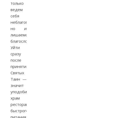
только
ведем
себя
неблагоговейно,
но и
лишаемся
благословения.
Уйти
сразу
после
принятия
Святых
Таин —
значит
уподобить
храм
ресторану
быстрого
питания,