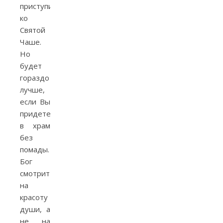
приступить
ко
Святой
Чаше.
Но
будет
гораздо
лучше,
если Вы
придете
в храм
без
помады.
Бог
смотрит
на
красоту
души, а
не на