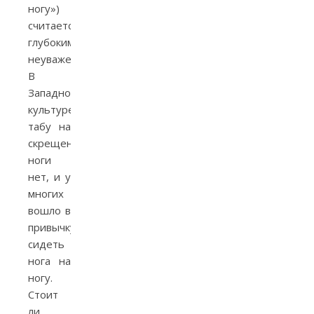
ногу»)
считается
глубоким
неуважением.
В
Западноевропейской
культуре
табу на
скрещенные
ноги
нет, и у
многих
вошло в
привычку
сидеть
нога на
ногу.
Стоит
ли