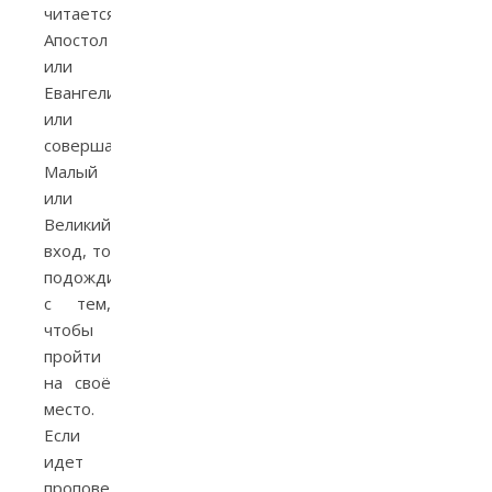
читается
Апостол
или
Евангелие
или
совершается
Малый
или
Великий
вход, то
подождите
с тем,
чтобы
пройти
на своё
место.
Если
идет
проповедь,