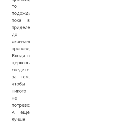
то
подождите
пока в
приделе
до
окончания
проповеди.
Входя в
церковь,
следите
за тем,
чтобы
никого
не
потревожить.
А еще
лучше
—