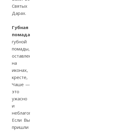
Святых
Дарах.
Губная
помада!
След
губной
помады,
оставленный
на
иконах,
кресте,
Чаше —
это
ужасно
и
неблагоговейно.
Если Вы
пришли