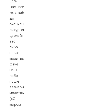
Если
Вам всё
же
необходимо
уйти
до
окончания
литургии,
сделайте
это
либо
после
молитвы
Отче
наш,
либо
после
заамвонной
молитвы
(«С
миром