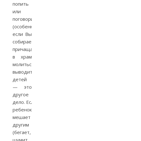
попить
или
поговорить
(особенно
если Вы
собираетесь
причащаться!). Приходите
в храм
молиться! Нo
выводить неспокойных
детей
— это
другое
дело. Если
ребенок
мешает
другим
(бегает,
шумит,