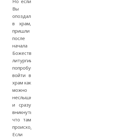
Но если
Вы
опоздали
в храм,
пришли
после
начала
Божественной
литургии,
попробуйте
войти в
храм как
можно
неслышнее
и сразу
вникнуть,
что там
происходит.
Если