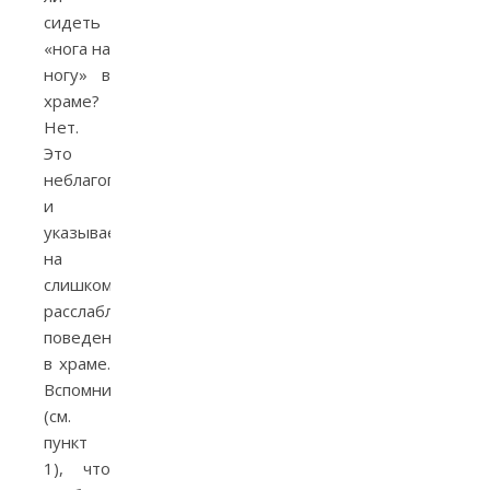
сидеть
«нога на
ногу» в
храме?
Нет.
Это
неблагоговейно
и
указывает
на
слишком
расслабленное
поведение
в храме.
Вспомним
(см.
пункт
1), что