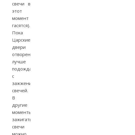
свечи в
этот
момент
гасятся).
Пока
Царские
двери
отворены,
лучше
подождать
с
зажжением
свечей.
В
другие
моменты
зажигать
свечи
можно.