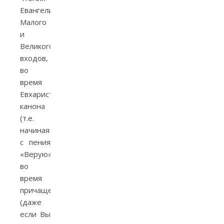
Евангелия,
Малого
и
Великого
входов,
во
время
Евхаристического
канона
(т.е.
начиная
с пения
«Верую»),
во
время
причащения
(даже
если Вы