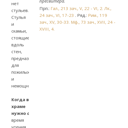
пресвитера.
нет
Прп.:
Гал., 213 зач., V, 22 - VI, 2.
Лк.,
стульев.
24 зач., VI, 17-23
. Ряд.:
Рим., 119
Стулья
зач., XV, 30-33.
Мф., 73 зач., XVII, 24 -
и
XVIII, 4.
скамьи,
стоящие
вдоль
стен,
предназначены
для
пожилых
и
немощных.
Когда в
храме
нужно
обязательно
стоять?
Во
время
чтения