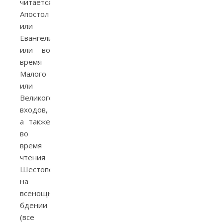
читается
Апостол
или
Евангелие
или во
время
Малого
или
Великого
входов,
а также
во
время
чтения
Шестопсалмия
на
всенощном
бдении
(все