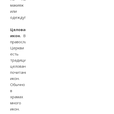
макияж
или
одежду!
Целование
икон.
В
православной
Церкви
есть
традиция
целования,
почитания
икон.
Обычно
в
храмах
много
икон.