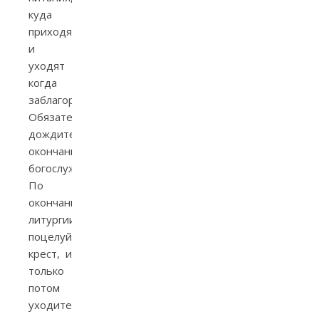
куда
приходят
и
уходят
когда
заблагорассудится.
Обязательно
дождитесь
окончания
богослужения.
По
окончании
литургии
поцелуйте
крест, и
только
потом
уходите.