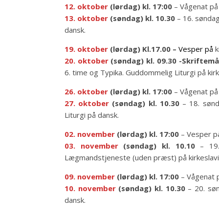
12.
oktober
(lørdag) kl. 17:00
– Vågenat på
13.
oktober
(søndag) kl. 10.30
– 16. søndag
dansk.
19. oktober
(lørdag) Kl.17.00 –
Vesper på
k
20.
oktober
(søndag)
kl.
09.30 -Skriftemål
6. time og Typika. Guddommelig Liturgi på ki
26.
oktober
(lørdag) kl. 17:00
– Vågenat på
27. oktober
(søndag) kl. 10.30
– 18. sønd
Liturgi på dansk.
02.
november
(lørdag) kl. 17:00
– Vesper på
03. november
(søndag) kl. 10.10
– 19. 
Lægmandstjeneste (uden præst) på kirkeslavi
09.
november
(lørdag) kl. 17:00
– Vågenat 
10. november
(søndag) kl. 10.30
– 20. søn
dansk.