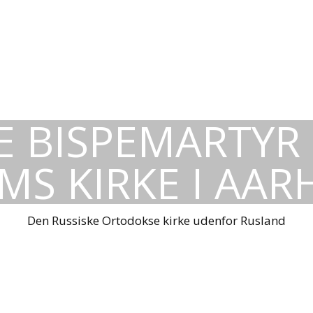
E BISPEMARTYR
MS KIRKE I AAR
Den Russiske Ortodokse kirke udenfor Rusland