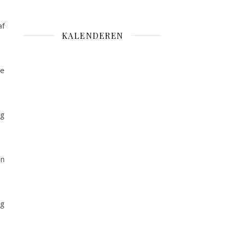
af
KALENDEREN
ge
og
en
og