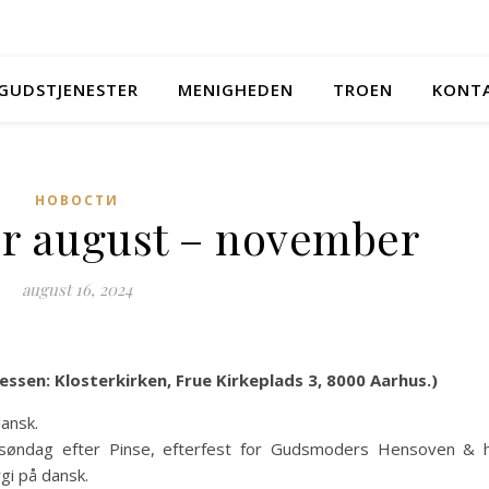
GUDSTJENESTER
MENIGHEDEN
TROEN
KONT
НОВОСТИ
r august – november
august 16, 2024
ssen: Klosterkirken, Frue Kirkeplads 3, 8000 Aarhus.)
ansk.
søndag efter Pinse, efterfest for Gudsmoders Hensoven & h
gi på dansk.