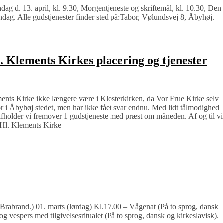
dag d. 13. april, kl. 9.30, Morgentjeneste og skriftemål, kl. 10.30, Den
ag. Alle gudstjenester finder sted på:Tabor, Vølundsvej 8, Åbyhøj.
. Klements Kirkes placering og tjenester
ts Kirke ikke længere være i Klosterkirken, da Vor Frue Kirke selv
bor i Åbyhøj stedet, men har ikke fået svar endnu. Med lidt tålmodighed
afholder vi fremover 1 gudstjeneste med præst om måneden. Af og til vi
usHl. Klements Kirke
Brabrand.) 01. marts (lørdag) Kl.17.00 – Vågenat (På to sprog, dansk
g vespers med tilgivelsesritualet (På to sprog, dansk og kirkeslavisk).