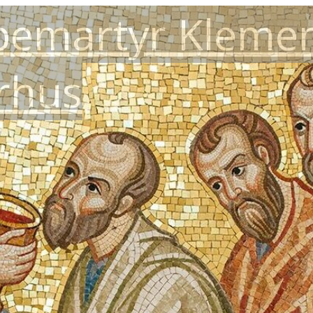
pemartyr Klemen
arhus