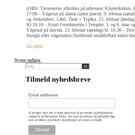
(OBS: Tjenesterne afholdes på adressen: Klosterkirken,
17:00 – Vågenat på dansk (uden præst). 9. februar (søn
og -bekendere. 3.&6. Time + Typika. 15. februar (lørdag)
Kl.10.10 – Kristi Frembærelse i Templet. 3. og 6. time og
Vågenat på slavisk. 23. februar (søndag) kl. 10.30 – D
foregår efter vågenatten.Skriftemål umiddelbart inden lit
læs mere
Nyere indlæg
Tilmeld nyhedsbreve
Email addresse
Vi bruger kun din e-mail-adresse til at sende nyhedsbreve
relateret til Klements Kirke. Du kan til enhver tid afmelde dig
ved at klikke på linket i bundfoden af vores e-mails.