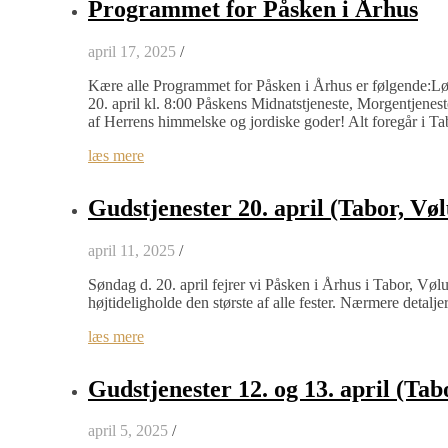
Programmet for Påsken i Århus
april 17, 2025
/
Kære alle Programmet for Påsken i Århus er følgende:Lør
20. april kl. 8:00 Påskens Midnatstjeneste, Morgentjeneste
af Herrens himmelske og jordiske goder! Alt foregår i 
læs mere
Gudstjenester 20. april (Tabor, Vø
april 11, 2025
/
Søndag d. 20. april fejrer vi Påsken i Århus i Tabor, Vøl
højtideligholde den største af alle fester. Nærmere detalje
læs mere
Gudstjenester 12. og 13. april (Tab
april 5, 2025
/