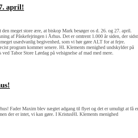
. april!
t den meget store ære, at biskop Mark besøger os d. 26. og 27. april.
ysning af Påskefejringen i Århus. Det er omtrent 1.000 år siden, der sidst
n meget usædvanlig begivenhed, som vi bør gøre ALT for at fejre.
Præcist program kommer senere. Hl. Klements menighed undskylder på
es ved Tabor Store Lørdag på velsignelse af mad med mere.
hus!
hus! Fader Maxim blev nægtet adgang til flyet og det er umuligt at få e
men der er intet, vi kan gøre. I KristusHl. Klements menighed