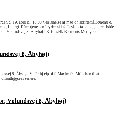
dag d. 19. april kl. 18:00 Velsignelse af mad og skriftemålSøndag d.
 og Liturgi. Efter tjenesten bryder vi i fælleskab fasten og næres både
Tabor, Vølundsvej 8, Åbyhøj I KristusHl. Klements Menighed
lundsvej 8, Åbyhøj)
undsvej 8, Åbyhøj.Vi får hjælp af f. Maxim fra München til at
r offentliggøres senere.
or, Vølundsvej 8, Åbyhøj)