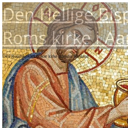
Den Hellige Bis
Roms kirke i A
Den Russiske Ortodokse kirke udenfor Rusland