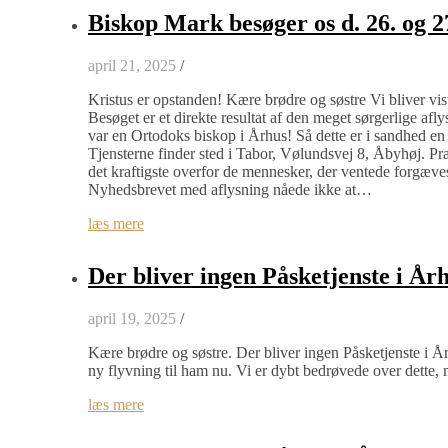
Biskop Mark besøger os d. 26. og 27
april 21, 2025
/
Kristus er opstanden! Kære brødre og søstre Vi bliver vis
Besøget er et direkte resultat af den meget sørgerlige afl
var en Ortodoks biskop i Århus! Så dette er i sandhed e
Tjensterne finder sted i Tabor, Vølundsvej 8, Åbyhøj. 
det kraftigste overfor de mennesker, der ventede forgæv
Nyhedsbrevet med aflysning nåede ikke at…
læs mere
Der bliver ingen Påsketjenste i År
april 19, 2025
/
Kære brødre og søstre. Der bliver ingen Påsketjenste i År
ny flyvning til ham nu. Vi er dybt bedrøvede over dette, 
læs mere