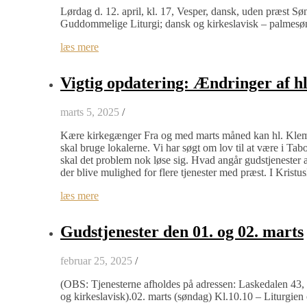
Lørdag d. 12. april, kl. 17, Vesper, dansk, uden præst Søn
Guddommelige Liturgi; dansk og kirkeslavisk – palmesønd
læs mere
Vigtig opdatering: Ændringer af hl
marts 5, 2025
/
Kære kirkegænger Fra og med marts måned kan hl. Klemen
skal bruge lokalerne. Vi har søgt om lov til at være i Ta
skal det problem nok løse sig. Hvad angår gudstjenester 
der blive mulighed for flere tjenester med præst. I Krist
læs mere
Gudstjenester den 01. og 02. marts
februar 25, 2025
/
(OBS: Tjenesterne afholdes på adressen: Laskedalen 43, 
og kirkeslavisk).02. marts (søndag) Kl.10.10 – Liturgien o