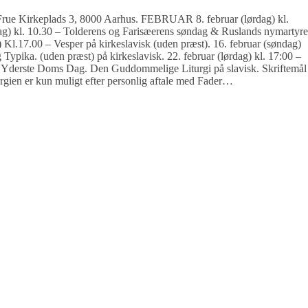
 Frue Kirkeplads 3, 8000 Aarhus. FEBRUAR 8. februar (lørdag) kl.
dag) kl. 10.30 – Tolderens og Farisæerens søndag & Ruslands nymartyre
 Kl.17.00 – Vesper på kirkeslavisk (uden præst). 16. februar (søndag)
 Typika. (uden præst) på kirkeslavisk. 22. februar (lørdag) kl. 17:00 –
en Yderste Doms Dag. Den Guddommelige Liturgi på slavisk. Skriftemål
urgien er kun muligt efter personlig aftale med Fader…