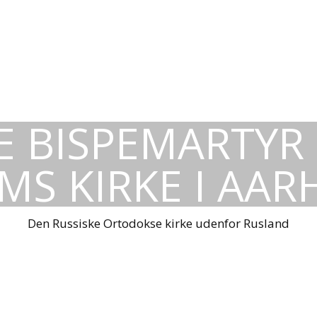
E BISPEMARTYR
MS KIRKE I AAR
Den Russiske Ortodokse kirke udenfor Rusland