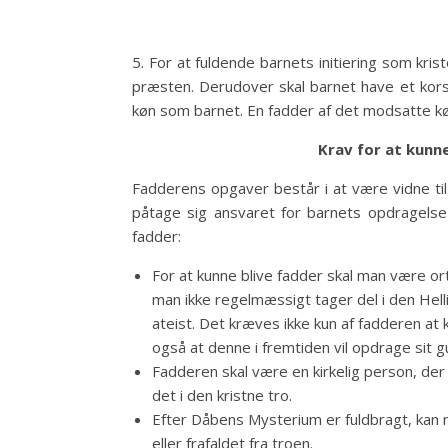
5. For at fuldende barnets initiering som kri
præsten. Derudover skal barnet have et kor
køn som barnet. En fadder af det modsatte køn
Krav for at kunne
Fadderens opgaver består i at være vidne ti
påtage sig ansvaret for barnets opdragelse i
fadder:
For at kunne blive fadder skal man være ort
man ikke regelmæssigt tager del i den Hell
ateist. Det kræves ikke kun af fadderen a
også at denne i fremtiden vil opdrage sit g
Fadderen skal være en kirkelig person, der 
det i den kristne tro.
Efter Dåbens Mysterium er fuldbragt, kan 
eller frafaldet fra troen.