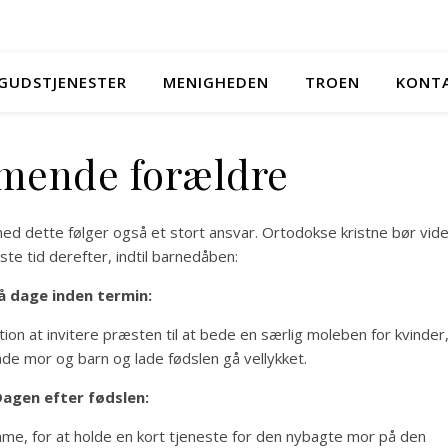
GUDSTJENESTER
MENIGHEDEN
TROEN
KONT
mende forældre
ed dette følger også et stort ansvar. Ortodokse kristne bør vid
te tid derefter, indtil barnedåben:
å dage inden termin:
tion at invitere præsten til at bede en særlig moleben for kvinder
de mor og barn og lade fødslen gå vellykket.
agen efter fødslen:
me, for at holde en kort tjeneste for den nybagte mor på den