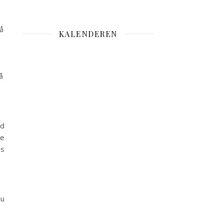
å
KALENDEREN
å
ed
te
es
nu