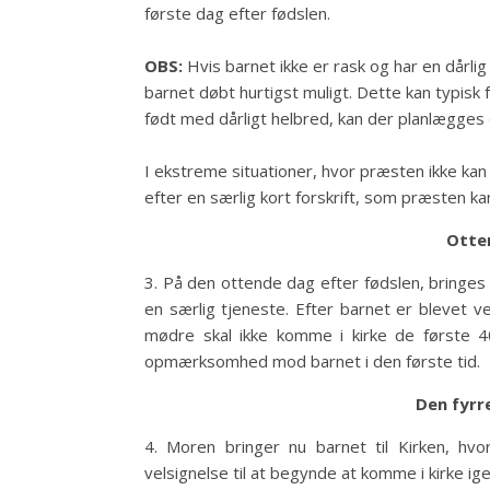
første dag efter fødslen.
OBS:
Hvis barnet ikke er rask og har en dårl
barnet døbt hurtigst muligt. Dette kan typisk f
født med dårligt helbred, kan der planlægges e
I ekstreme situationer, hvor præsten ikke kan
efter en særlig kort forskrift, som præsten k
Otte
3. På den ottende dag efter fødslen, bringes 
en særlig tjeneste. Efter barnet er blevet v
mødre skal ikke komme i kirke de første 
opmærksomhed mod barnet i den første tid.
Den fyrr
4. Moren bringer nu barnet til Kirken, h
velsignelse til at begynde at komme i kirke ige