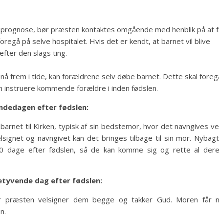
ig prognose, bør præsten kontaktes omgående med henblik på at f
oregå på selve hospitalet. Hvis det er kendt, at barnet vil blive
fter den slags ting.
 nå frem i tide, kan forældrene selv døbe barnet. Dette skal foreg
an instruere kommende forældre i inden fødslen.
ndedagen efter fødslen:
barnet til Kirken, typisk af sin bedstemor, hvor det navngives v
elsignet og navngivet kan det bringes tilbage til sin mor. Nybag
40 dage efter fødslen, så de kan komme sig og rette al der
etyvende dag efter fødslen:
vor præsten velsigner dem begge og takker Gud. Moren får 
n.