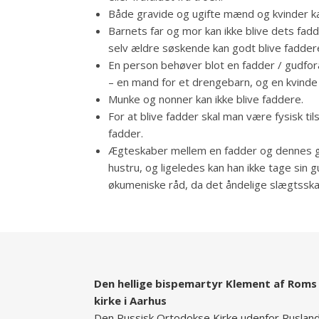
Både gravide og ugifte mænd og kvinder k
Barnets far og mor kan ikke blive dets fa
selv ældre søskende kan godt blive faddere
En person behøver blot en fadder / gudfor
– en mand for et drengebarn, og en kvinde f
Munke og nonner kan ikke blive faddere.
For at blive fadder skal man være fysisk t
fadder.
Ægteskaber mellem en fadder og dennes gud
hustru, og ligeledes kan han ikke tage sin g
økumeniske råd, da det åndelige slægtsska
Den hellige bispemartyr Klement af Roms
kirke i Aarhus
Den Russisk Ortodokse Kirke udenfor Ruslan