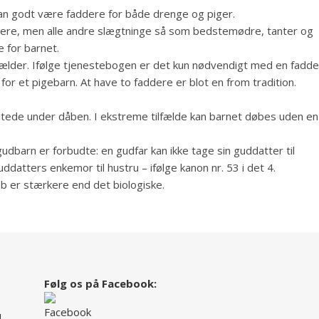
an godt være faddere for både drenge og piger.
ddere, men alle andre slægtninge så som bedstemødre, tanter og
 for barnet.
ælder. Ifølge tjenestebogen er det kun nødvendigt med en fadde
or et pigebarn. At have to faddere er blot en from tradition.
ilstede under dåben. I ekstreme tilfælde kan barnet døbes uden en
barn er forbudte: en gudfar kan ikke tage sin guddatter til
uddatters enkemor til hustru – ifølge kanon nr. 53 i det 4.
b er stærkere end det biologiske.
Følg os på Facebook:
d