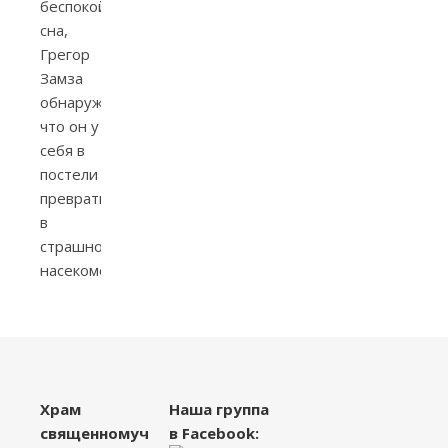
беспокойного
сна,
Грегор
Замза
обнаружил,
что он у
себя в
постели
превратился
в
страшное
насекомое.
Храм
Наша группа
священномученика
в Facebook: