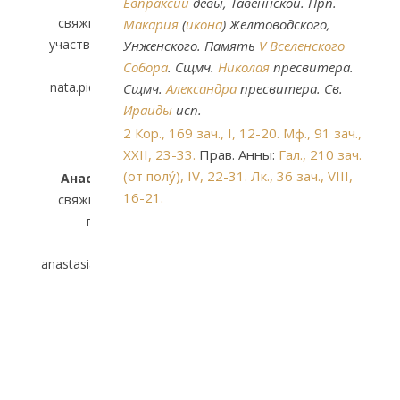
Евпраксии
девы, Тавеннской. Прп.
свяжитесь, если желаете
Макария
(
икона
) Желтоводского,
участвовать в сестричестве
Унженского. Память
V Вселенского
email:
Собора
. Сщмч.
Николая
пресвитера.
nata.pidchenko79@gmail.com
Сщмч.
Александра
пресвитера. Св.
Ираиды
исп.
2 Кор., 169 зач., I, 12-20.
Мф., 91 зач.,
XXII, 23-33.
Прав. Анны:
Гал., 210 зач.
Регент хора
(от полу́), IV, 22-31.
Лк., 36 зач., VIII,
Анастасия Чулиндина
16-21.
свяжитесь, если желаете
петь на клиросе
email:
anastasia.chulindina@gmail.com