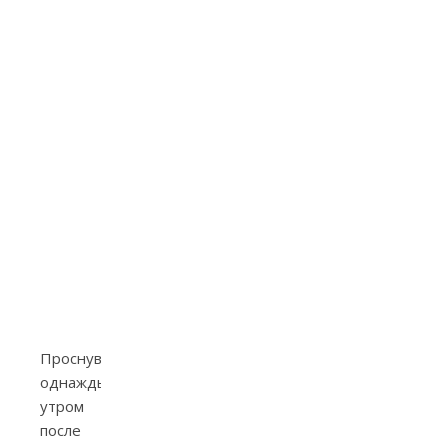
Проснувшись
однажды
утром
после