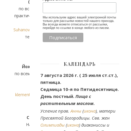
(Суханов)
по всем духовным и
практическим вопросам
Мы используем адрес вашей электронной почты
только для рассылки новостей нашего прихода.
email:
Вы всегда можете отписаться от рассылки,
перейдя по ссылке в конце любого из писем.
SuhanovMP@outlook.com
тел. 25597662
Староста
КАЛЕНДАРЬ
Йоханнес Ульрих
по всем организационным
7 августа 2026 г. ( 25 июля ст.ст.),
вопросам
пятница.
email:
Седмица 10-я по Пятидесятнице.
klement@klementskirke.dk
День постный.
Пища с
растительным маслом.
Успение прав.
Анны
(
икона
), матери
Старшая сестра
Пресвятой Богородицы. Свв. жен
Наталия Пидченко
Олимпиады
(
икона
) диакониссы и