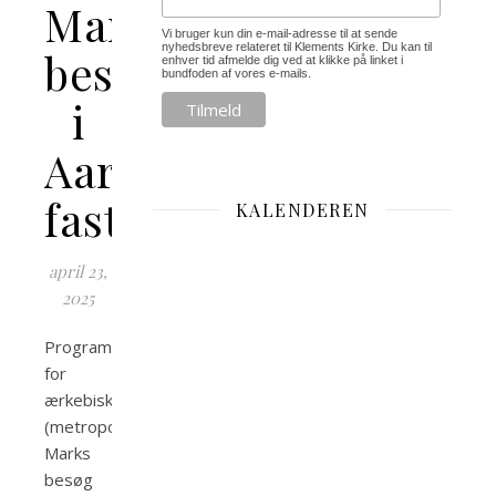
Marks
Vi bruger kun din e-mail-adresse til at sende
nyhedsbreve relateret til Klements Kirke. Du kan til
besøg
enhver tid afmelde dig ved at klikke på linket i
bundfoden af vores e-mails.
i
Aarhus
fastlagt
KALENDEREN
april 23,
2025
Programmet
for
ærkebiskop
(metropolit)
Marks
besøg