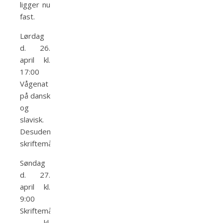
ligger nu
fast.
Lørdag
d. 26.
april kl.
17:00
Vågenat
på dansk
og
slavisk.
Desuden
skriftemål.
Søndag
d. 27.
april kl.
9:00
Skriftemål
– kl.