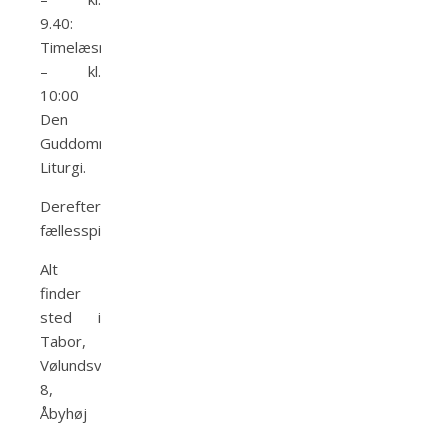
9.40:
Timelæsninger
– kl.
10:00
Den
Guddommelige
Liturgi.
Derefter
fællesspisning.
Alt
finder
sted i
Tabor,
Vølundsvej
8,
Åbyhøj